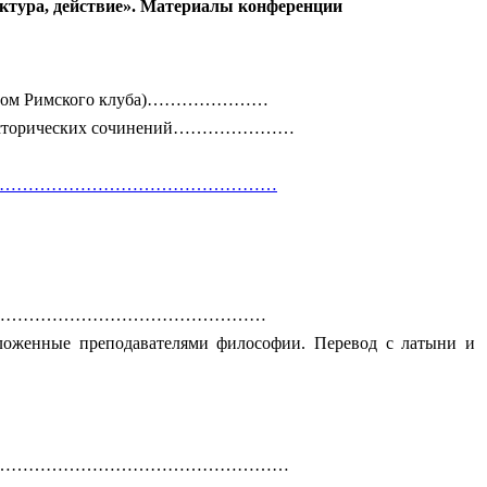
уктура, действие». Материалы конференции
докладом Римского клуба)…………………
енке исторических сочинений…………………
………………………………………………………………………
…………………………………………………………………
ложенные преподавателями философии. Перевод с латыни и
…………………………………………………………………………