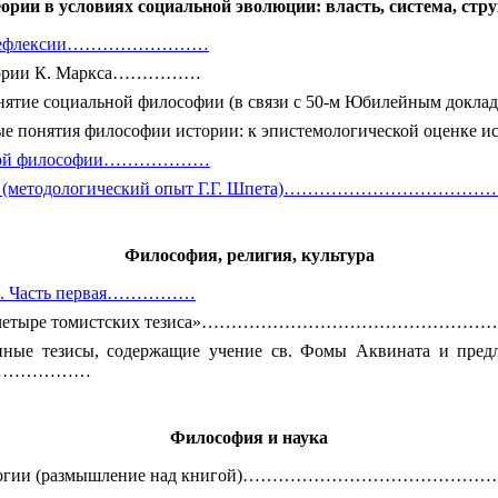
рии в условиях социальной эволюции: власть, система, стр
ской рефлексии……………………
 теории К. Маркса……………
 понятие социальной философии (в связи с 50-м Юбилейным 
ючевые понятия философии истории: к эпистемологической оц
иальной философии………………
 реальности (методологический опыт Г.Г. Шпета)…
Философия, религия, культура
исы. Часть первая……………
ма: «Двадцать четыре томистских тезиса»…………………
анные тезисы, содержащие учение св. Фомы Аквината и пред
……………………
Философия и наука
ной эпистемологии (размышление над книгой)………