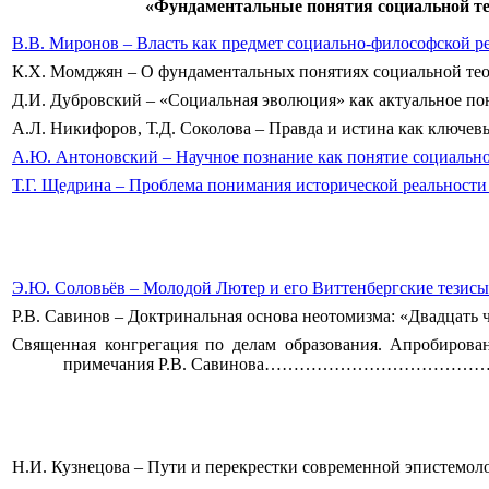
«Фундаментальные понятия социальной тео
В.В. Миронов – Власть как предмет социально-философ
К.Х. Момджян –
О фундаментальных понятиях социальной
Д.И. Дубровский – «Социальная эволюция» как актуальное
А.Л. Никифоров, Т.Д. Соколова – Правда и истина как кл
А.Ю. Антоновский – Научное познание как понятие соц
Т.Г. Щедрина – Проблема понимания исторической
Э.Ю. Соловьёв – Молодой Лютер и его Виттенбергские тез
Р.В. Савинов – Доктринальная основа неотомиз
Священная конгрегация по делам образования. Апробиров
примечания Р.В. Савинова…………………………
Н.И. Кузнецова – Пути и перекрестки современ