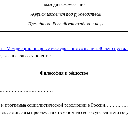
выходит ежемесячно
ОСКВА
Журнал издается под руководством
«НАУ
Президиума Российской академии наук
личковский – Междисциплинарные исследования сознания
как творческое, развивающееся понятие……………………
Философия и общество
………………………………………………
не……………………………………………
шений……………………………………
формаций и программа социалистической революции в 
лениях для анализа проблематики экономического суверен