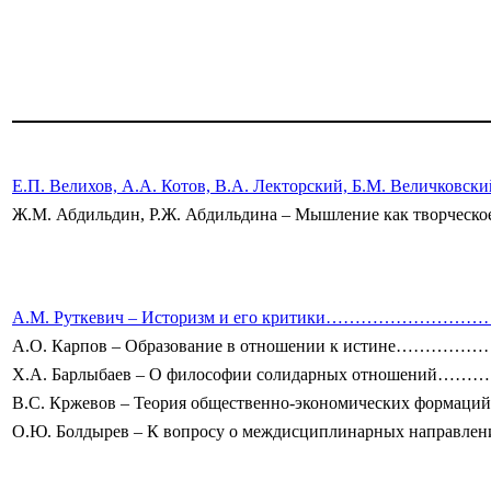
М
Е.П. Велихов, А.А. Котов, В.А. Лекторский, Б.М. Ве
Ж.М. Абдильдин, Р.Ж. Абдильдина – Мышление 
А.М. Руткевич – Историзм и его критики………
А.О. Карпов – Образование в отношении к исти
Х.А. Барлыбаев – О философии солидарных отно
В.С. Кржевов – Теория общественно-экономических 
О.Ю. Болдырев – К вопросу о междисциплинарных направ