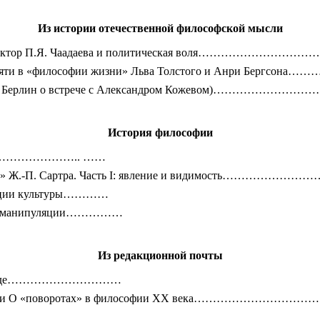
Из истории отечественной философской мысли
еволюция: фактор П.Я. Чаадаева и политическая вол
татус памяти в «философии жизни» Льва Толстого и Ан
ьтур» (Исайя Берлин о встрече с Александром Кожево
История философии
…………………………….. ……
» Ж.-П. Сартра. Часть
I
: явление и видимость………
нсляции культуры…………
ента манипуляции……………
Из редакционной почты
ожьем суде…………………………
ли О «поворотах» в философии
XX
века…………………………