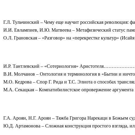
Г.Л. Тульчинский – Чему еще научит российская р
И.И. Евлампиев, И.Ю. Матвеева – Метафизический с
О.Л. Грановская – «Разговор» на «перекрестке кул
И.Р. Тантлевский – «Сотериология» Аристотеля……
В.И. Молчанов – Онтология и терминология в «Бытии и ничто
М.О. Кедрова – Спор Г. Рида и Т.С. Элиота о способах тра
М.А. Секацкая – Компатибилистское опровержение аргум
Г.А. Ароян, Н.Г. Ароян – Тяжба Григора Нарекаци в Б
Ю.Д. Артамонова – Сложная конструкция простого взгляда, и