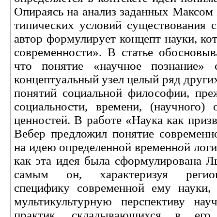
Опираясь на анализ заданных Максом
типических условий существования с
автор формулирует концепт науки, ко
современности». В статье обосновыв
что понятие «научное познание» 
концептуальный узел целый ряд друг
понятий социальной философии, преж
социальности, времени, (научного) 
ценностей. В работе «Наука как приз
Вебер предложил понятие современно
на идею определенной временн
о
й лог
как эта идея была сформулирована Л
самым он, характеризуя региона
специфику современной ему науки,
мультикультурную перспективу науч
практик, складывающихся в его